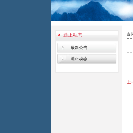
当
迪正动态
最新公告
迪正动态
上