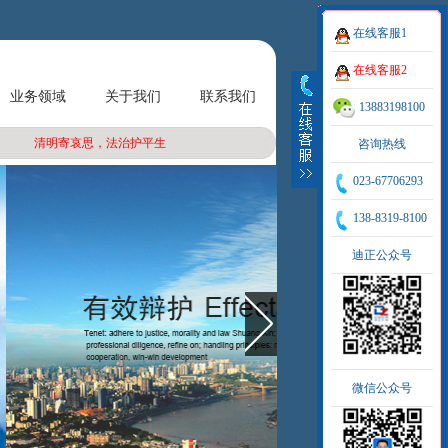
在线客服1
在线客服2
业务领域
关于我们
联系我们
13883198100
清明寄哀思，法治护平生
咨询热线
023-67706293
138-8319-8100
迪正公众号
微信公众号